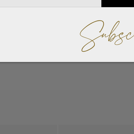
Subsc
η ώχρα, με επένδυση. Κατασκευασμένο στην Ιταλία. 96 φύλλα
νο