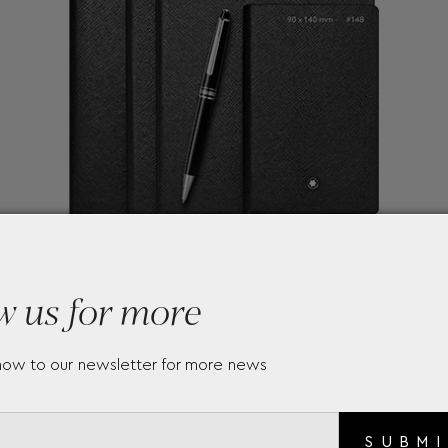
w us for more
now to our newsletter for more news
SUBM