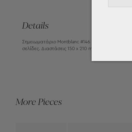
Details
Σημειωματάριο Montblanc #146 - Μικρό, σε κόκκιν
σελίδες. Διαστάσεις 150 x 210 mm. Διαγραμμισμέ
More Pieces