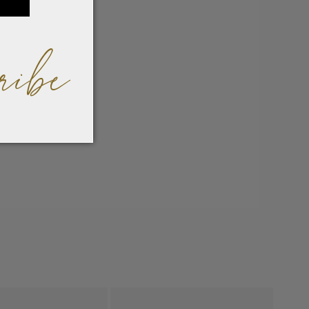
ribe
 / 192